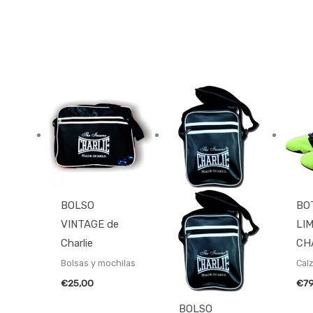
BOLSO
BO
VINTAGE de
LI
Charlie
CH
Bolsas y mochilas
Cal
€
25,00
€
7
BOLSO