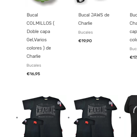
Bucal
Bucal JAWS de
Buc
COLMILLOS (
Charlie
Cha
Doble capa
cap
Bucales
Gel,Varios
col
€
19,90
colores ) de
Buc
Charlie
€
17
Bucales
€
16,95