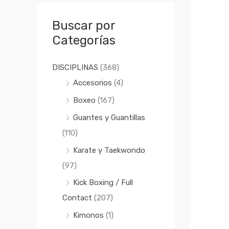
a
i
i
r
o
o
Buscar por
p
m
m
Categorías
o
í
á
r
n
x
DISCIPLINAS
(368)
:
i
i
Accesorios
(4)
m
m
Boxeo
(167)
o
o
Guantes y Guantillas
(110)
Karate y Taekwondo
(97)
Kick Boxing / Full
Contact
(207)
Kimonos
(1)