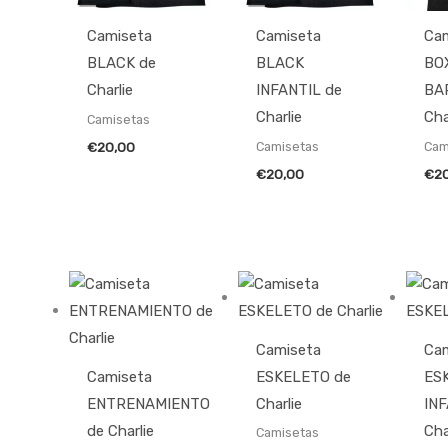
Camiseta
Camiseta
Ca
BLACK de
BLACK
BO
Charlie
INFANTIL de
BA
Charlie
Cha
Camisetas
Camisetas
Cam
€
20,00
€
20,00
€
2
Camiseta
Ca
Camiseta
ESKELETO de
ES
ENTRENAMIENTO
Charlie
INF
de Charlie
Cha
Camisetas