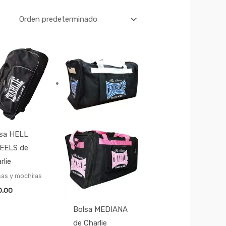
lsa HELL
EELS de
rlie
sas y mochilas
0,00
Bolsa MEDIANA
de Charlie