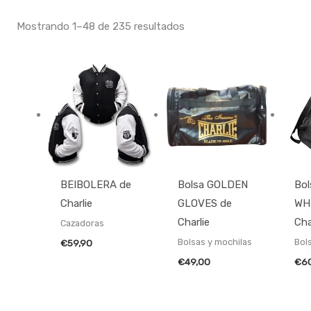
Mostrando 1–48 de 235 resultados
BEIBOLERA de
Bolsa GOLDEN
Bo
Charlie
GLOVES de
WH
Charlie
Cha
Cazadoras
Bolsas y mochilas
Bol
€
59,90
€
49,00
€
6