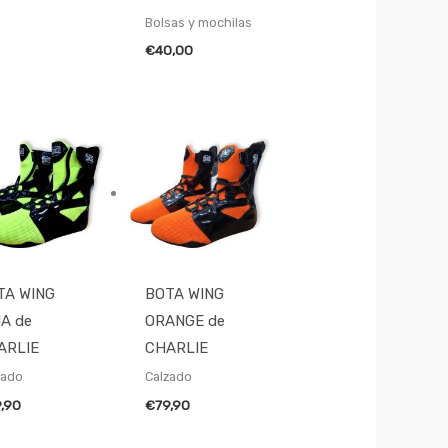
Bolsas y mochilas
€
40,00
TA WING
BOTA WING
MA de
ORANGE de
ARLIE
CHARLIE
zado
Calzado
9,90
€
79,90