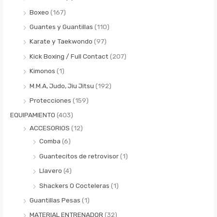
:
i
i
Boxeo
(167)
m
m
Guantes y Guantillas
(110)
o
o
Karate y Taekwondo
(97)
Kick Boxing / Full Contact
(207)
Kimonos
(1)
M.M.A, Judo, Jiu Jitsu
(192)
Protecciones
(159)
EQUIPAMIENTO
(403)
ACCESORIOS
(12)
Comba
(6)
Guantecitos de retrovisor
(1)
Llavero
(4)
Shackers O Cocteleras
(1)
Guantillas Pesas
(1)
MATERIAL ENTRENADOR
(32)