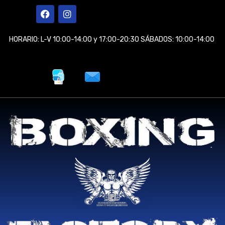
Ir
F
I
a
n
al
c
s
contenido
e
t
HORARIO: L-V 10:00-14:00 y 17:00-20:30 SÁBADOS: 10:00-14:00
b
a
o
g
o
r
k
a
m