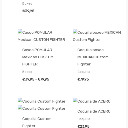
Boxeo
€
39,95
Rango
de
precios:
desde
€39,95
Casco POMULAR
Coquilla boxeo
hasta
Mexican CUSTOM
MEXICAN Custom
€79,95
FIGHTER
Fighter
Boxeo
Coquilla
€
39,95
-
€
79,95
€
79,95
Coquilla de ACERO
Coquilla Custom
Coquilla
Fighter
€
23,95