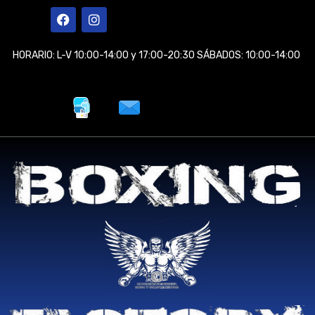
Ir
F
I
a
n
al
c
s
contenido
e
t
HORARIO: L-V 10:00-14:00 y 17:00-20:30 SÁBADOS: 10:00-14:00
b
a
o
g
o
r
k
a
m