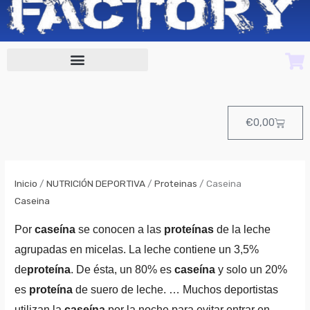
Cart
€
0,00
Inicio
/
NUTRICIÓN DEPORTIVA
/
Proteinas
/ Caseina
Caseina
Por
caseína
se conocen a las
proteínas
de la leche
agrupadas en micelas. La leche contiene un 3,5%
de
proteína
. De ésta, un 80% es
caseína
y solo un 20%
es
proteína
de suero de leche. … Muchos deportistas
utilizan la
caseína
por la noche para evitar entrar en