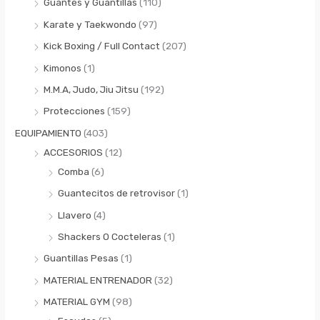
Guantes y Guantillas
(110)
o
o
Karate y Taekwondo
(97)
Kick Boxing / Full Contact
(207)
Kimonos
(1)
M.M.A, Judo, Jiu Jitsu
(192)
Protecciones
(159)
EQUIPAMIENTO
(403)
ACCESORIOS
(12)
Comba
(6)
Guantecitos de retrovisor
(1)
Llavero
(4)
Shackers O Cocteleras
(1)
Guantillas Pesas
(1)
MATERIAL ENTRENADOR
(32)
MATERIAL GYM
(98)