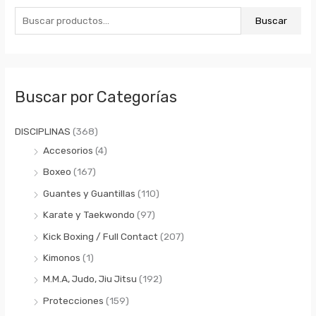
u
Buscar
s
c
a
r
Buscar por Categorías
p
o
DISCIPLINAS
(368)
r
Accesorios
(4)
:
Boxeo
(167)
Guantes y Guantillas
(110)
Karate y Taekwondo
(97)
Kick Boxing / Full Contact
(207)
Kimonos
(1)
M.M.A, Judo, Jiu Jitsu
(192)
Protecciones
(159)