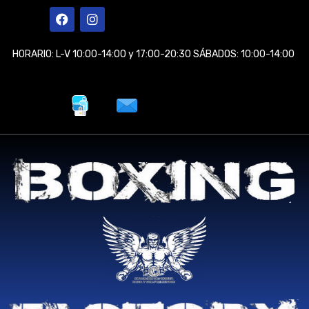
Ir
F
I
a
n
al
c
s
contenido
e
t
HORARIO: L-V 10:00-14:00 y 17:00-20:30 SÁBADOS: 10:00-14:00
b
a
o
g
o
r
k
a
m