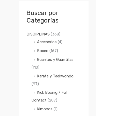
a
i
i
r
o
o
Buscar por
p
m
m
Categorías
o
í
á
r
n
x
DISCIPLINAS
(368)
:
i
i
Accesorios
(4)
m
m
Boxeo
(167)
o
o
Guantes y Guantillas
(110)
Karate y Taekwondo
(97)
Kick Boxing / Full
Contact
(207)
Kimonos
(1)