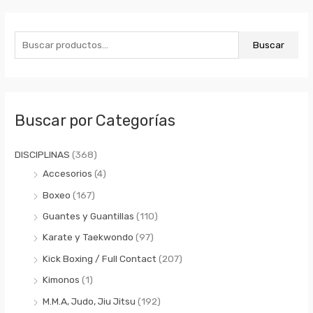
B
P
P
u
r
r
Buscar
s
e
e
c
c
c
a
i
i
r
o
o
Buscar por Categorías
p
m
m
o
í
á
DISCIPLINAS
(368)
r
n
x
Accesorios
(4)
:
i
i
Boxeo
(167)
m
m
Guantes y Guantillas
(110)
o
o
Karate y Taekwondo
(97)
Kick Boxing / Full Contact
(207)
Kimonos
(1)
M.M.A, Judo, Jiu Jitsu
(192)