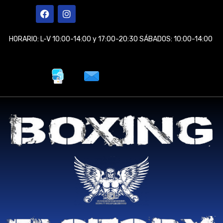
Ir
F
I
a
n
al
c
s
contenido
e
t
HORARIO: L-V 10:00-14:00 y 17:00-20:30 SÁBADOS: 10:00-14:00
b
a
o
g
o
r
k
a
m