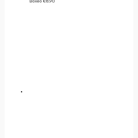
Boxeo
€
8,90