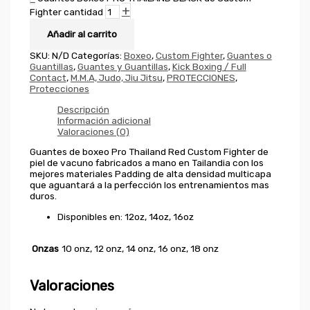
+
Fighter cantidad
Añadir al carrito
SKU:
N/D
Categorías:
Boxeo
,
Custom Fighter
,
Guantes o
Guantillas
,
Guantes y Guantillas
,
Kick Boxing / Full
Contact
,
M.M.A, Judo, Jiu Jitsu
,
PROTECCIONES
,
Protecciones
Descripción
Información adicional
Valoraciones (0)
Guantes de boxeo Pro Thailand Red Custom Fighter de
piel de vacuno fabricados a mano en Tailandia con los
mejores materiales Padding de alta densidad multicapa
que aguantará a la perfección los entrenamientos mas
duros.
Disponibles en: 12oz, 14oz, 16oz
Onzas
10 onz, 12 onz, 14 onz, 16 onz, 18 onz
Valoraciones