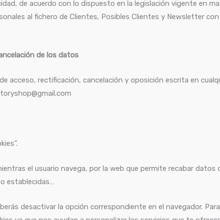
cidad, de acuerdo con lo dispuesto en la legislación vigente en m
ales al fichero de Clientes, Posibles Clientes y Newsletter con la
cancelación de los datos
 de acceso, rectificación, cancelación y oposición escrita en cua
actoryshop@gmail.com
kies“.
ntras el usuario navega, por la web que permite recabar datos co
to establecidas…
eberás desactivar la opción correspondiente en el navegador. Para
kies ya que nos ayudan a personalizar los servicios que te ofre