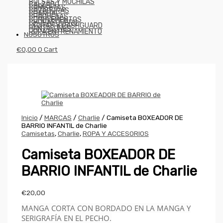
BOLSAS Y MOCHILAS
CALZADO
CAMISETAS
CAZADORAS
CHANDAL
CHAQUETAS
COMPLEMENTOS
CHUBASQUERO
LYCRAS Y RASHGUARD
PANTALONES
ROPA ENTRENAMIENTO
NOSOTROS
€
0,00
0
Cart
Inicio
/
MARCAS
/
Charlie
/ Camiseta BOXEADOR DE
BARRIO INFANTIL de Charlie
Camisetas
,
Charlie
,
ROPA Y ACCESORIOS
Camiseta BOXEADOR DE
BARRIO INFANTIL de Charlie
€
20,00
MANGA CORTA CON BORDADO EN LA MANGA Y
SERIGRAFÍA EN EL PECHO.