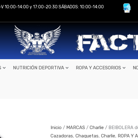
-V 10:00-14:00 y 17:00-20:30 SÁBADOS: 10:00-14:00
S
NUTRICIÓN DEPORTIVA
ROPA Y ACCESORIOS
N
BEIBOLERA
de
Charlie
cantidad
Inicio
/
MARCAS
/
Charlie
/ BEIBOLERA de
Cazadoras
,
Chaquetas
,
Charlie
,
ROPA Y 