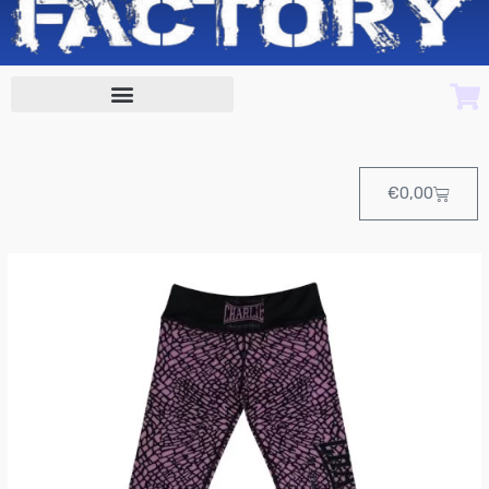
Cart
€
0,00
Pantalon
LYCRA
PINK
FIT
de
Charlie
cantidad