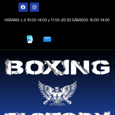
Ir
F
I
a
n
al
c
s
contenido
e
t
HORARIO: L-V 10:00-14:00 y 17:00-20:30 SÁBADOS: 10:00-14:00
b
a
o
g
o
r
k
a
m