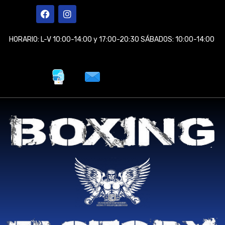
Ir
F
I
a
n
al
c
s
contenido
e
t
HORARIO: L-V 10:00-14:00 y 17:00-20:30 SÁBADOS: 10:00-14:00
b
a
o
g
o
r
k
a
m