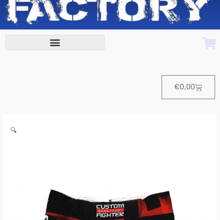
Cart
€
0,00
Short
🔍
MMA
Mixed
Custom
Fighter
cantidad