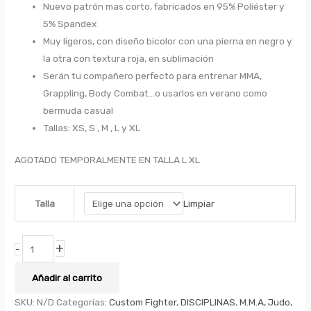
Nuevo patrón mas corto, fabricados en 95% Poliéster y
5% Spandex
Muy ligeros, con diseño bicolor con una pierna en negro y
la otra con textura roja, en sublimación
Serán tu compañero perfecto para entrenar MMA,
Grappling, Body Combat…o usarlos en verano como
bermuda casual
Tallas: XS, S , M , L y XL
AGOTADO TEMPORALMENTE EN TALLA L XL
Limpiar
Talla
+
-
Añadir al carrito
SKU:
N/D
Categorías:
Custom Fighter
,
DISCIPLINAS
,
M.M.A, Judo,