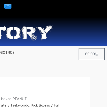
OSOTROS
Cart
€
0,00
o boxeo PEANUT
rate y Taekwondo
,
Kick Boxing / Full