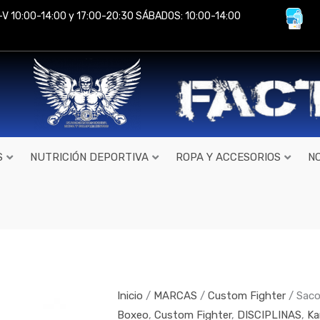
-V 10:00-14:00 y 17:00-20:30 SÁBADOS: 10:00-14:00
S
NUTRICIÓN DEPORTIVA
ROPA Y ACCESORIOS
N
Saco
boxeo
PEANUT
cantidad
Inicio
/
MARCAS
/
Custom Fighter
/ Sac
Boxeo
,
Custom Fighter
,
DISCIPLINAS
,
Ka