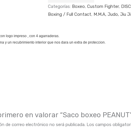
Categorías:
Boxeo
,
Custom Fighter
,
DISC
Boxing / Full Contact
,
M.M.A, Judo, Jiu J
con logo impreso , con 4 agarraderas.
na y un recubrimiento interior que nos dara un extra de proteccion.
 primero en valorar “Saco boxeo PEANUT
ón de correo electrónico no será publicada.
Los campos obligato