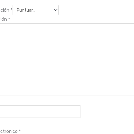
ación
*
ción
*
ectrónico
*