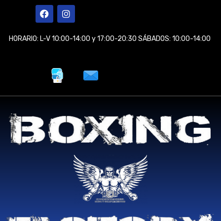
Ir
F
I
a
n
al
c
s
contenido
e
t
HORARIO: L-V 10:00-14:00 y 17:00-20:30 SÁBADOS: 10:00-14:00
b
a
o
g
o
r
k
a
m