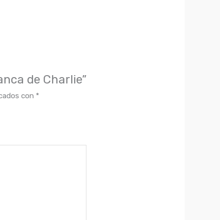
nca de Charlie”
rcados con
*