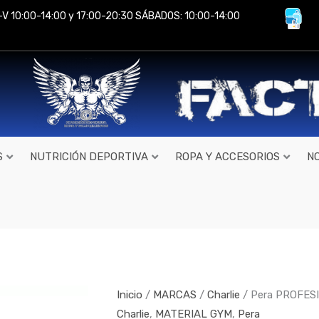
-V 10:00-14:00 y 17:00-20:30 SÁBADOS: 10:00-14:00
S
NUTRICIÓN DEPORTIVA
ROPA Y ACCESORIOS
N
Pera
PROFESIONAL
Negra/Blanca
de
Inicio
/
MARCAS
/
Charlie
/ Pera PROFESI
Charlie
Charlie
,
MATERIAL GYM
,
Pera