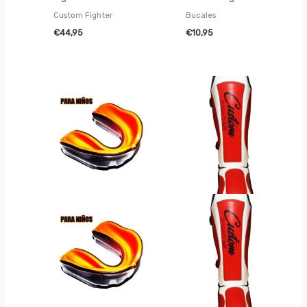
Custom Fighter
Bucales
€
44,95
€
10,95