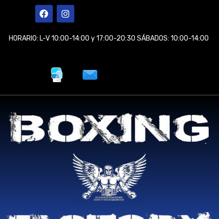
Ir
F
I
a
n
al
c
s
contenido
e
t
HORARIO: L-V 10:00-14:00 y 17:00-20:30 SÁBADOS: 10:00-14:00
b
a
o
g
o
r
k
a
m