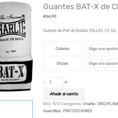
Guantes BAT-X de Ch
cantidad
€
66,90
Guante de Piel de Búfalo TALLAS :12 Oz,
Colores
Onzas
+
-
Añadir al carrito
SKU:
N/D
Categorías:
Charlie
,
DISCIPLIN
Guantillas
,
PROTECCIONES