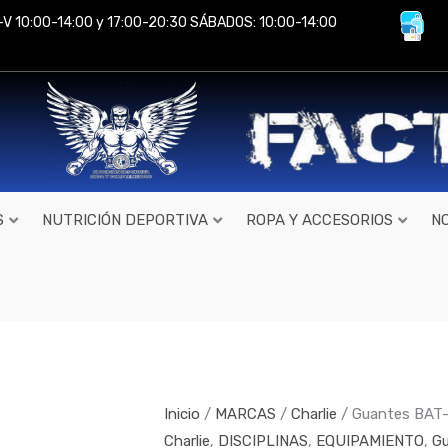
-V 10:00-14:00 y 17:00-20:30 SÁBADOS: 10:00-14:00
S
NUTRICIÓN DEPORTIVA
ROPA Y ACCESORIOS
N
Guantes
BAT-
X
de
Inicio
/
MARCAS
/
Charlie
/ Guantes BAT-X
Charlie
Charlie
,
DISCIPLINAS
,
EQUIPAMIENTO
,
Gu