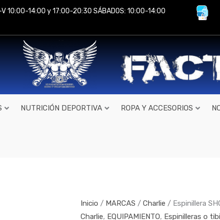
-V 10:00-14:00 y 17:00-20:30 SÁBADOS: 10:00-14:00
S
NUTRICIÓN DEPORTIVA
ROPA Y ACCESORIOS
N
Espinillera
SHOCKER
MMA
de
Inicio
/
MARCAS
/
Charlie
/ Espinillera S
Charlie
Charlie
,
EQUIPAMIENTO
,
Espinilleras o tib