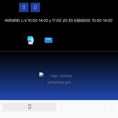
Ir
F
I
a
n
al
c
s
contenido
e
t
HORARIO: L-V 10:00-14:00 y 17:00-20:30 SÁBADOS: 10:00-14:00
b
a
o
g
o
r
k
a
m