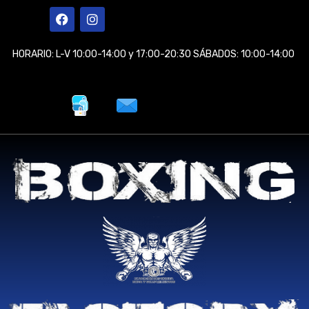
Ir
F
I
a
n
al
c
s
contenido
e
t
HORARIO: L-V 10:00-14:00 y 17:00-20:30 SÁBADOS: 10:00-14:00
b
a
o
g
o
r
k
a
m