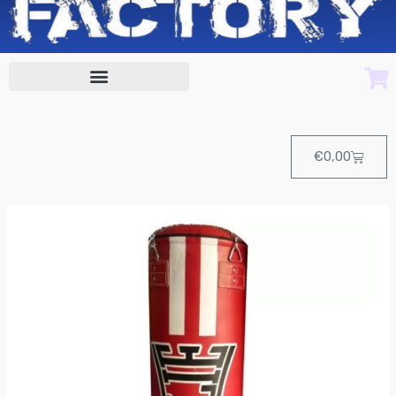
Cart
€
0,00
Saco
HARDCORE
Rojo
1.5
Mtr
de
Charlie
cantidad