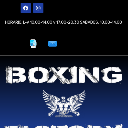
Ir
F
I
a
n
al
c
s
contenido
e
t
HORARIO: L-V 10:00-14:00 y 17:00-20:30 SÁBADOS: 10:00-14:00
b
a
o
g
o
r
k
a
m