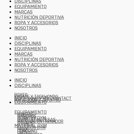
DISCIPLINAS
EQUIPAMIENTO
MARCAS
NUTRICIÓN DEPORTIVA
ROPA Y ACCESORIOS
NOSOTROS
INICIO
DISCIPLINAS
EQUIPAMIENTO
MARCAS
NUTRICIÓN DEPORTIVA
ROPA Y ACCESORIOS
NOSOTROS
INICIO
DISCIPLINAS
BOXEO
KARATE Y TAEKWONDO
KICK BOXING Y FULL CONTACT
M.M.A, JUDO Y JIU JITSU
EQUIPAMIENTO
EQUIPAMIENTO
COMBAS
GANCHOS
GUANTES GYM
GUANTILLAS PESAS
MATERIAL ENTRENADOR
STRAPS
MATERIAL GYM
ESCUDOS GYM
PERA
PUNCHING
RELOJ