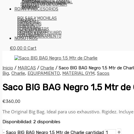
HIDROLIZADA
PROTEÍNA ORIGEN ANIMAL
PROTEÍNA ORIGEN VEGETAL
WHEY O CONCENTRADA
SUSTITUTOS DE COMIDA
BARRITAS
BATIDOS
DONUTS
ROPA Y ACCESORIOS
BOLSAS Y MOCHILAS
CALZADO
CAMISETAS
CAZADORAS
CHANDAL
CHAQUETAS
COMPLEMENTOS
CHUBASQUERO
LYCRAS Y RASHGUARD
PANTALONES
ROPA ENTRENAMIENTO
NOSOTROS
€
0,00
0
Cart
Inicio
/
MARCAS
/
Charlie
/ Saco BIG BAG Negro 1.5 Mtr de Charl
Big
,
Charlie
,
EQUIPAMIENTO
,
MATERIAL GYM
,
Sacos
Saco BIG BAG Negro 1.5 Mtr de 
€
360,00
The Original Big Bag. Ideal para uso exhaustivo. Rigidez. Incluye
Disponibilidad:
2 disponibles
+
-
Saco BIG BAG Negro 1.5 Mtr de Charlie cantidad