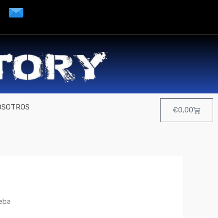
OSOTROS
Cart
€
0,00
eba