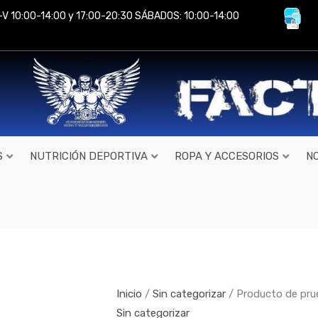
-V 10:00-14:00 y 17:00-20:30 SÁBADOS: 10:00-14:00
S
NUTRICIÓN DEPORTIVA
ROPA Y ACCESORIOS
N
Producto
de
prueba
cantidad
Inicio
/
Sin categorizar
/ Producto de pru
Sin categorizar