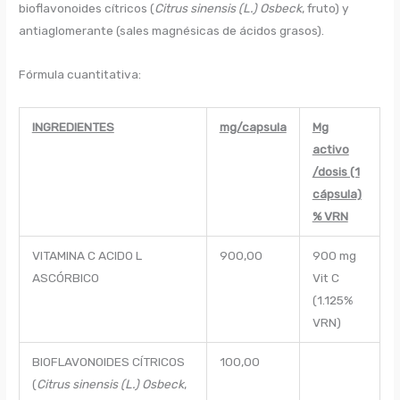
bioflavonoides cítricos (
Citrus sinensis (L.) Osbeck
, fruto) y
antiaglomerante (sales magnésicas de ácidos grasos).
Fórmula cuantitativa:
INGREDIENTES
mg/capsula
Mg
activo
/dosis (1
cápsula)
% VRN
VITAMINA C ACIDO L
900,00
900 mg
ASCÓRBICO
Vit C
(1.125%
VRN)
BIOFLAVONOIDES CÍTRICOS
100,00
(
Citrus sinensis (L.) Osbeck
,