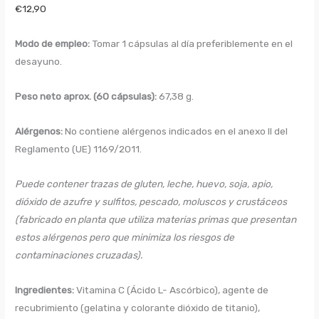
€
12,90
cantidad
Modo de empleo:
Tomar 1 cápsulas al día preferiblemente en el
desayuno.
Peso neto aprox. (60 cápsulas):
67,38 g.
Alérgenos:
No contiene alérgenos indicados en el anexo II del
Reglamento (UE) 1169/2011.
Puede contener trazas de gluten, leche, huevo, soja, apio,
dióxido de azufre y sulfitos, pescado, moluscos y crustáceos
(fabricado en planta que utiliza materias primas que presentan
estos alérgenos pero que minimiza los riesgos de
contaminaciones cruzadas).
Ingredientes:
Vitamina C (Ácido L- Ascórbico), agente de
recubrimiento (gelatina y colorante dióxido de titanio),