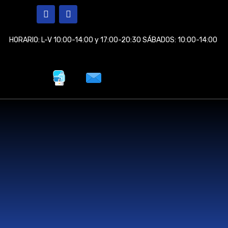
Ir
F
I
a
n
al
c
s
contenido
e
t
HORARIO: L-V 10:00-14:00 y 17:00-20:30 SÁBADOS: 10:00-14:00
b
a
o
g
o
r
k
a
m