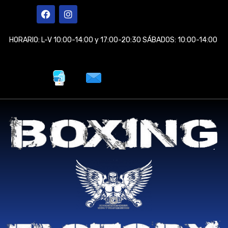
Ir
F
I
a
n
al
c
s
contenido
e
t
HORARIO: L-V 10:00-14:00 y 17:00-20:30 SÁBADOS: 10:00-14:00
b
a
o
g
o
r
k
a
m