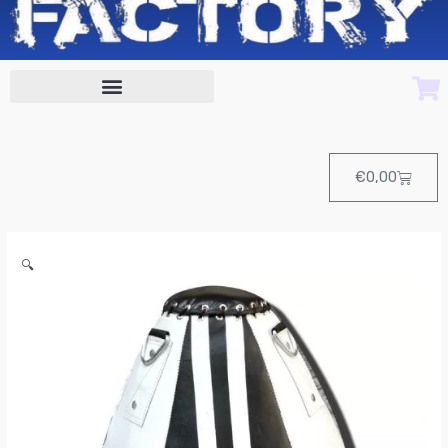
Cart
€
0,00
PERA
🔍
MAÍZ
14
Kg
de
Charlie
cantidad