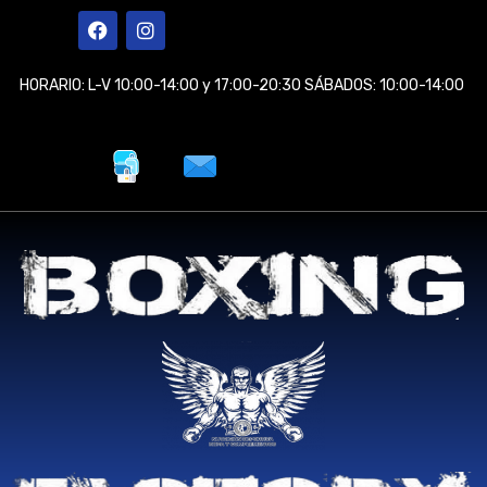
Ir
F
I
a
n
al
c
s
contenido
e
t
HORARIO: L-V 10:00-14:00 y 17:00-20:30 SÁBADOS: 10:00-14:00
b
a
o
g
o
r
k
a
m