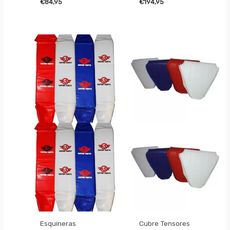
€
84,95
€
194,95
Esquineras
Cubre Tensores