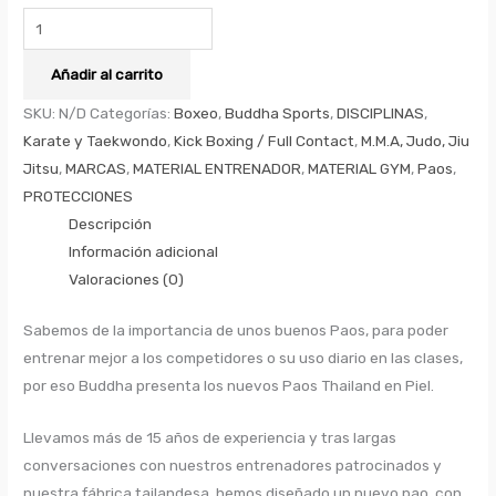
Añadir al carrito
SKU:
N/D
Categorías:
Boxeo
,
Buddha Sports
,
DISCIPLINAS
,
Karate y Taekwondo
,
Kick Boxing / Full Contact
,
M.M.A, Judo, Jiu
Jitsu
,
MARCAS
,
MATERIAL ENTRENADOR
,
MATERIAL GYM
,
Paos
,
PROTECCIONES
Descripción
Información adicional
Valoraciones (0)
Sabemos de la importancia de unos buenos Paos, para poder
entrenar mejor a los competidores o su uso diario en las clases,
por eso Buddha presenta los nuevos Paos Thailand en Piel.
Llevamos más de 15 años de experiencia y tras largas
conversaciones con nuestros entrenadores patrocinados y
nuestra fábrica tailandesa, hemos diseñado un nuevo pao, con