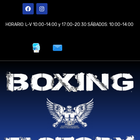
Ir
F
I
a
n
al
c
s
contenido
e
t
HORARIO: L-V 10:00-14:00 y 17:00-20:30 SÁBADOS: 10:00-14:00
b
a
o
g
o
r
k
a
m