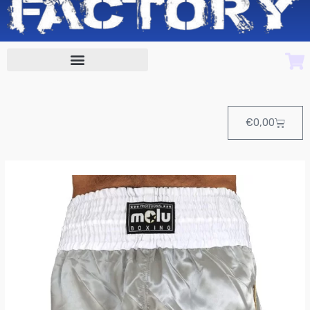
Cart
€
0,00
Pantalón
boxeo
Profesional
Satén
Plata
de
Molu
Boxing
cantidad