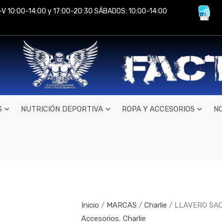
-V 10:00-14:00 y 17:00-20:30 SÁBADOS: 10:00-14:00
S
NUTRICIÓN DEPORTIVA
ROPA Y ACCESORIOS
N
LLAVERO
SAQUITO
Rojo
de
Inicio
/
MARCAS
/
Charlie
/ LLAVERO SAQU
Charlie
Accesorios
,
Charlie