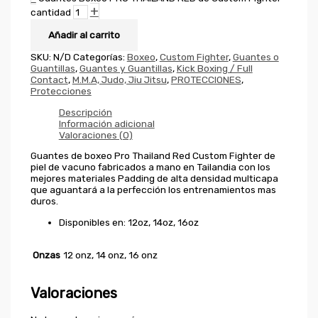
+
cantidad
Añadir al carrito
SKU:
N/D
Categorías:
Boxeo
,
Custom Fighter
,
Guantes o
Guantillas
,
Guantes y Guantillas
,
Kick Boxing / Full
Contact
,
M.M.A, Judo, Jiu Jitsu
,
PROTECCIONES
,
Protecciones
Descripción
Información adicional
Valoraciones (0)
Guantes de boxeo Pro Thailand Red Custom Fighter de
piel de vacuno fabricados a mano en Tailandia con los
mejores materiales Padding de alta densidad multicapa
que aguantará a la perfección los entrenamientos mas
duros.
Disponibles en: 12oz, 14oz, 16oz
Onzas
12 onz, 14 onz, 16 onz
Valoraciones