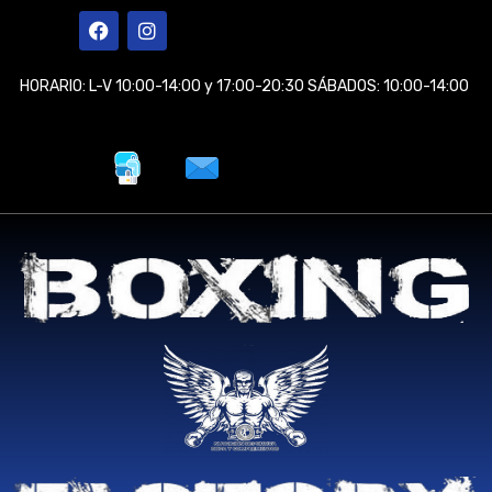
Ir
F
I
a
n
al
c
s
contenido
e
t
HORARIO: L-V 10:00-14:00 y 17:00-20:30 SÁBADOS: 10:00-14:00
b
a
o
g
o
r
k
a
m