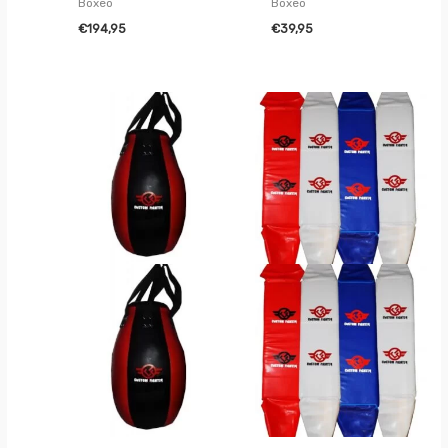
Boxeo
Boxeo
€
194,95
€
39,95