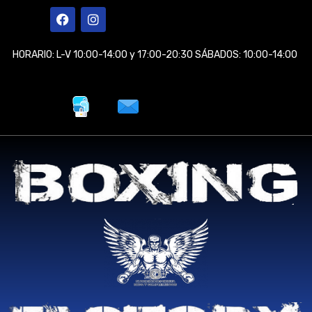
Ir
F
I
a
n
al
c
s
contenido
e
t
HORARIO: L-V 10:00-14:00 y 17:00-20:30 SÁBADOS: 10:00-14:00
b
a
o
g
o
r
k
a
m