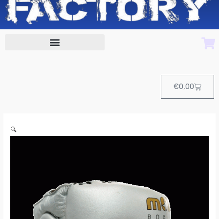
Cart
€
0,00
Casco
🔍
BARRA
PROFESIONAL
AMY
de
Molu
Boxing
cantidad