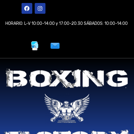
Ir
F
I
a
n
al
c
s
contenido
e
t
HORARIO: L-V 10:00-14:00 y 17:00-20:30 SÁBADOS: 10:00-14:00
b
a
o
g
o
r
k
a
m