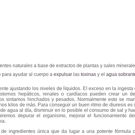
ntes naturales a base de extractos de plantas y sales minerale
o
para ayudar al cuerpo a
expulsar
las
toxinas
y el
agua
sobran
te ajustando los niveles de líquidos. El exceso en la ingesta 
stornos hepáticos, renales o cardíacos pueden crear un des
os sintamos hinchados y pesados. Normalmente esto se manif
unos kilos de más. Para conseguir un buen ritmo de diuresis es
 de agua al día, disminuir en lo posible el consumo de sal y h
remos depurar el organismo, mejorar el funcionamiento del
ea.
de ingredientes única que da lugar a una potente fórmula co