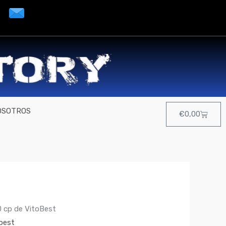
OSOTROS
Cart
€
0,00
 cp de VitoBest
best