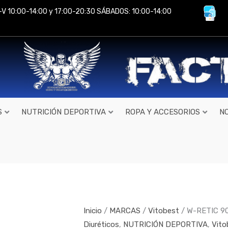
-V 10:00-14:00 y 17:00-20:30 SÁBADOS: 10:00-14:00
S
NUTRICIÓN DEPORTIVA
ROPA Y ACCESORIOS
N
W-
RETIC
90
cp
Inicio
/
MARCAS
/
Vitobest
/ W-RETIC 90
de
Diuréticos
,
NUTRICIÓN DEPORTIVA
,
Vito