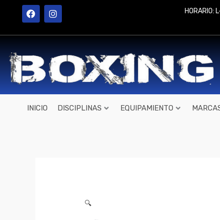
Ir
F
I
HORARIO: L
a
n
al
c
s
contenido
e
t
b
a
o
g
o
r
k
a
m
INICIO
DISCIPLINAS
EQUIPAMIENTO
MARCA
🔍