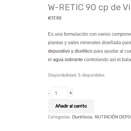
W-RETIC 90 cp de V
VitoBest
cantidad
€
17,90
Es una formulación con varios componen
plantas y sales minerales diseñada para
depurativo y diurético
para ayudar al cu
el
agua
sobrante
controlando así el bal
Disponibilidad:
5 disponibles
+
-
Añadir al carrito
Categorías:
Diuréticos
,
NUTRICIÓN DEPO