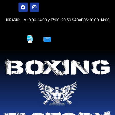
Ir
F
I
a
n
al
c
s
contenido
e
t
HORARIO: L-V 10:00-14:00 y 17:00-20:30 SÁBADOS: 10:00-14:00
b
a
o
g
o
r
k
a
m