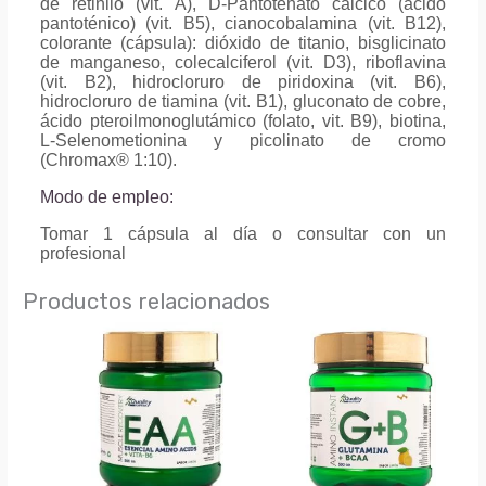
de retinilo (vit. A), D-Pantotenato cálcico (ácido
pantoténico) (vit. B5), cianocobalamina (vit. B12),
colorante (cápsula): dióxido de titanio, bisglicinato
de manganeso, colecalciferol (vit. D3), riboflavina
(vit. B2), hidrocloruro de piridoxina (vit. B6),
hidrocloruro de tiamina (vit. B1), gluconato de cobre,
ácido pteroilmonoglutámico (folato, vit. B9), biotina,
L-Selenometionina y picolinato de cromo
(Chromax® 1:10).
Modo de empleo:
Tomar 1 cápsula al día o consultar con un
profesional
Productos relacionados