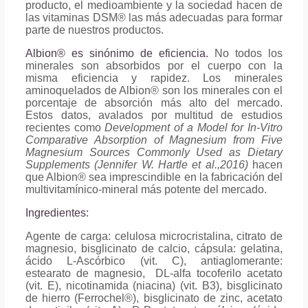
producto, el medioambiente y la sociedad hacen de
las vitaminas DSM® las más adecuadas para formar
parte de nuestros productos.
Albion® es sinónimo de eficiencia.
No todos los
minerales son absorbidos por el cuerpo con la
misma eficiencia y rapidez. Los minerales
aminoquelados de Albion® son los minerales con el
porcentaje de absorción más alto del mercado.
Estos datos, avalados por multitud de estudios
recientes como
Development of a Model for In-Vitro
Comparative Absorption of Magnesium from Five
Magnesium Sources Commonly Used as Dietary
Supplements (Jennifer W. Hartle et al.,2016)
hacen
que Albion® sea imprescindible en la fabricación del
multivitamínico-mineral más potente del mercado.
Ingredientes:
Agente de carga: celulosa microcristalina, citrato de
magnesio, bisglicinato de calcio, cápsula: gelatina,
ácido L-Ascórbico (vit. C), antiaglomerante:
estearato de magnesio, DL-alfa tocoferilo acetato
(vit. E), nicotinamida (niacina) (vit. B3), bisglicinato
de hierro (Ferrochel®), bisglicinato de zinc, acetato