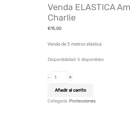
Venda ELASTICA Amar
de
Charlie
Charlie
cantidad
€
15,00
Venda de 5 metros elástica.
Disponibilidad:
5 disponibles
+
-
Añadir al carrito
Categoría:
Protecciones