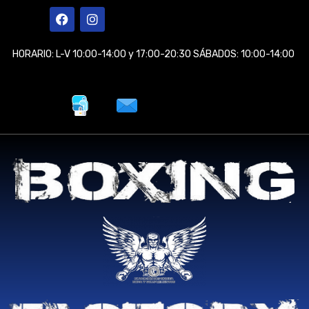
Ir
F
I
a
n
al
c
s
contenido
e
t
HORARIO: L-V 10:00-14:00 y 17:00-20:30 SÁBADOS: 10:00-14:00
b
a
o
g
o
r
k
a
m