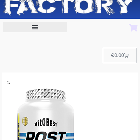
Cart
€
0,00
POST
🔍
TRAINING
1.5
Kg
de
VitoBest
cantidad