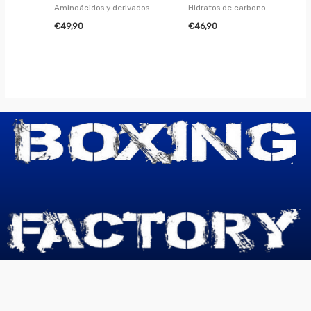
Aminoácidos y derivados
Hidratos de carbono
€
49,90
€
46,90