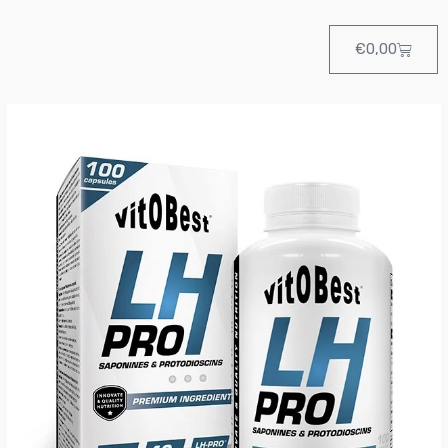
Cart
€
0,00
LH-
PRO
100
Cap
de
VitoBest
cantidad