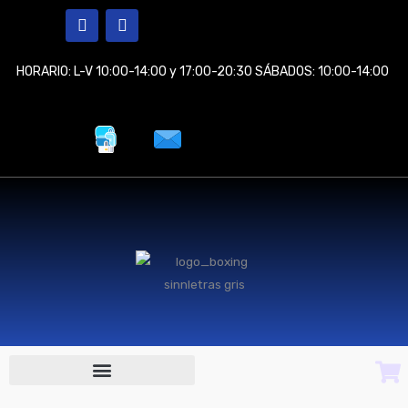
Ir
F
I
a
n
al
c
s
contenido
e
t
HORARIO: L-V 10:00-14:00 y 17:00-20:30 SÁBADOS: 10:00-14:00
b
a
o
g
o
r
k
a
m