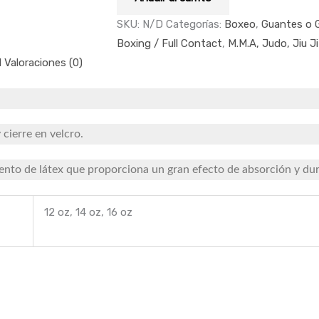
SKU:
N/D
Categorías:
Boxeo
,
Guantes o G
Boxing / Full Contact
,
M.M.A, Judo, Jiu J
l
Valoraciones (0)
cierre en velcro.
ento de látex que proporciona un gran efecto de absorción y dur
12 oz, 14 oz, 16 oz