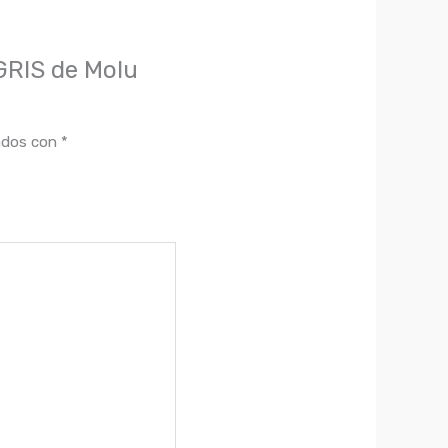
GRIS de Molu
ados con
*