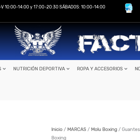
-V 10:00-14:00 y 17:00-20:30 SÁBADOS: 10:00-14:00
S
NUTRICIÓN DEPORTIVA
ROPA Y ACCESORIOS
N
Guantes
STAR
AZTECA
AZUL/GRIS
Inicio
/
MARCAS
/
Molu Boxing
/ Guante
de
Boxing