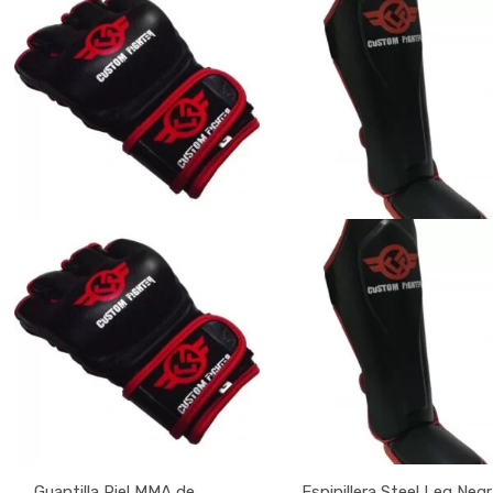
Guantilla Piel MMA de
Espinillera Steel Leg Neg