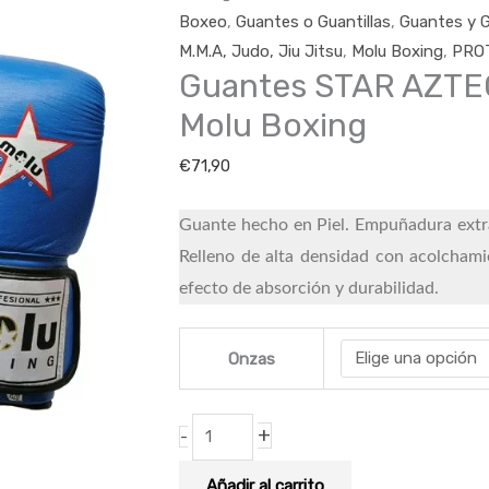
Molu
Boxeo
,
Guantes o Guantillas
,
Guantes y G
Boxing
M.M.A, Judo, Jiu Jitsu
,
Molu Boxing
,
PRO
Guantes STAR AZTE
cantidad
Molu Boxing
€
71,90
Guante hecho en Piel. Empuñadura extra 
Relleno de alta densidad con acolchami
efecto de absorción y durabilidad.
Onzas
+
-
Añadir al carrito