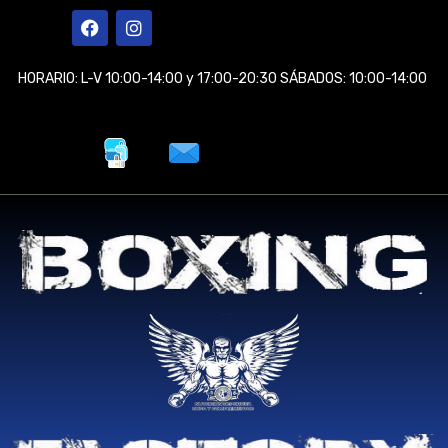
Ir
F
I
a
n
al
c
s
contenido
e
t
HORARIO: L-V 10:00-14:00 y 17:00-20:30 SÁBADOS: 10:00-14:00
b
a
o
g
o
r
k
a
m