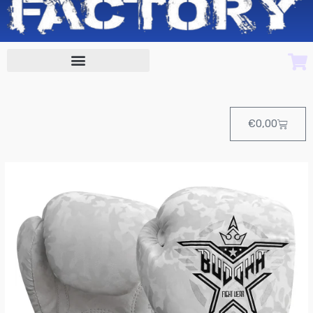
Cart
€
0,00
GUANTES
BUDDHA
ARMY
BLANCOS
cantidad