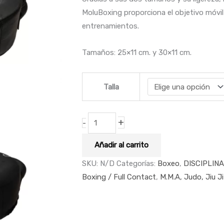
MoluBoxing proporciona el objetivo móvil 
entrenamientos.
Tamaños: 25×11 cm. y 30×11 cm.
Talla
+
-
Añadir al carrito
SKU:
N/D
Categorías:
Boxeo
,
DISCIPLIN
Boxing / Full Contact
,
M.M.A, Judo, Jiu J