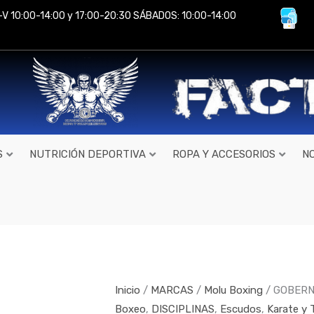
-V 10:00-14:00 y 17:00-20:30 SÁBADOS: 10:00-14:00
S
NUTRICIÓN DEPORTIVA
ROPA Y ACCESORIOS
N
GOBERNADORA
ROCK
BLANDO
de
Inicio
/
MARCAS
/
Molu Boxing
/ GOBERN
MoluBoxing
Boxeo
,
DISCIPLINAS
,
Escudos
,
Karate y