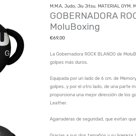
cantidad
M.M.A, Judo, Jiu Jitsu
,
MATERIAL GYM
,
M
GOBERNADORA ROC
MoluBoxing
€
69,00
La Gobernadora ROCK BLANDO de MoluBoxi
golpes más duros.
Equipada por un lado de 6 cm. de Memor
golpes, y por el otro lado, de una parte 
proporciona una mejor dirección de los go
Leather.
Agarraderas de seguridad, que evitan que
Gracias a sus dos tamaños y su ligerez