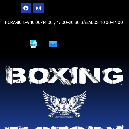
Ir
F
I
a
n
al
c
s
contenido
e
t
HORARIO: L-V 10:00-14:00 y 17:00-20:30 SÁBADOS: 10:00-14:00
b
a
o
g
o
r
k
a
m