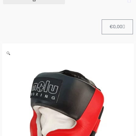
Cart
€
0,00
Casco
🔍
Profesional
Pomulos
BIG
de
Molu
Boxing
cantidad