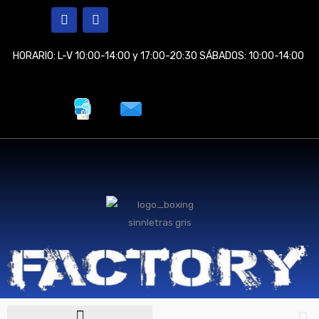
Ir
F
I
a
n
al
c
s
contenido
e
t
HORARIO: L-V 10:00-14:00 y 17:00-20:30 SÁBADOS: 10:00-14:00
b
a
o
g
o
r
k
a
m