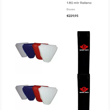
1.80 mtr Relleno
Boxeo
€
229,95