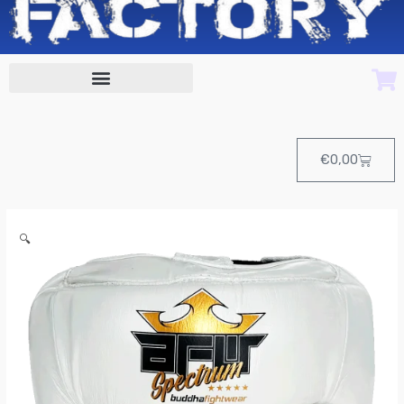
Cart
€
0,00
Casco
🔍
Buddha
SPECTRUM
METALIC
THAILAND
BLANCO
cantidad