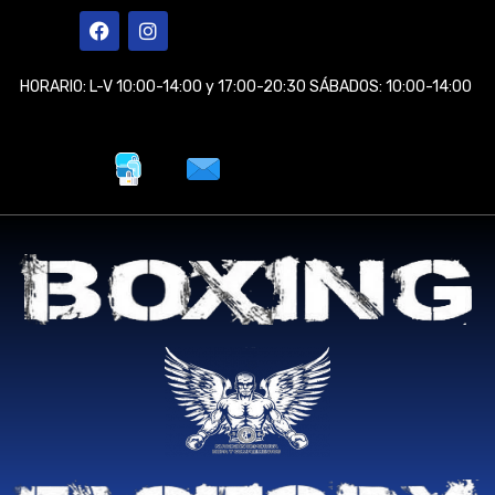
Ir
F
I
a
n
al
c
s
contenido
e
t
HORARIO: L-V 10:00-14:00 y 17:00-20:30 SÁBADOS: 10:00-14:00
b
a
o
g
o
r
k
a
m