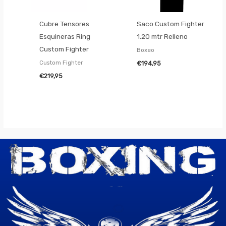
Cubre Tensores
Saco Custom Fighter
Esquineras Ring
1.20 mtr Relleno
Custom Fighter
Boxeo
Custom Fighter
€
194,95
€
219,95