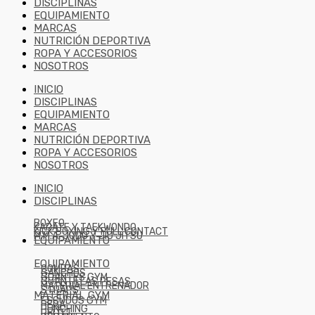
DISCIPLINAS
EQUIPAMIENTO
MARCAS
NUTRICIÓN DEPORTIVA
ROPA Y ACCESORIOS
NOSOTROS
INICIO
DISCIPLINAS
EQUIPAMIENTO
MARCAS
NUTRICIÓN DEPORTIVA
ROPA Y ACCESORIOS
NOSOTROS
INICIO
DISCIPLINAS
BOXEO
KARATE Y TAEKWONDO
KICK BOXING Y FULL CONTACT
M.M.A, JUDO Y JIU JITSU
EQUIPAMIENTO
EQUIPAMIENTO
COMBAS
GANCHOS
GUANTES GYM
GUANTILLAS PESAS
MATERIAL ENTRENADOR
STRAPS
MATERIAL GYM
ESCUDOS GYM
PERA
PUNCHING
RELOJ