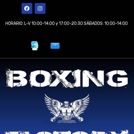
Ir
F
I
a
n
al
c
s
contenido
e
t
HORARIO: L-V 10:00-14:00 y 17:00-20:30 SÁBADOS: 10:00-14:00
b
a
o
g
o
r
k
a
m